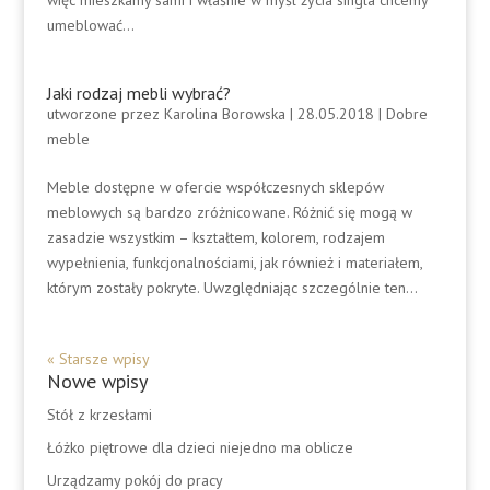
więc mieszkamy sami i właśnie w myśl życia singla chcemy
umeblować...
Jaki rodzaj mebli wybrać?
utworzone przez
Karolina Borowska
|
28.05.2018
|
Dobre
meble
Meble dostępne w ofercie współczesnych sklepów
meblowych są bardzo zróżnicowane. Różnić się mogą w
zasadzie wszystkim – kształtem, kolorem, rodzajem
wypełnienia, funkcjonalnościami, jak również i materiałem,
którym zostały pokryte. Uwzględniając szczególnie ten...
« Starsze wpisy
Nowe wpisy
Stół z krzesłami
Łóżko piętrowe dla dzieci niejedno ma oblicze
Urządzamy pokój do pracy